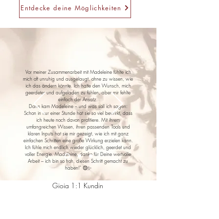
Entdecke deine Möglichkeiten
Vor meiner Zusammenarbeit mit Madeleine fühlte ich
mich oft unruhig und ausgelaugt, ohne zu wissen, wie
ich das ändern könnte. Ich hatte den Wunsch, mich
geerdeter und aufgeladen zu fühlen, aber mir fehlte
einfach der Ansatz.
Dann kam Madeleine – und was soll ich sagen:
Schon in nur einer Stunde hat sie so viel bewirkt, dass
ich heute noch davon profitiere. Mit ihrem
umfangreichen Wissen, ihren passenden Tools und
klaren Inputs hat sie mir gezeigt, wie ich mit ganz
einfachen Schritten eine große Wirkung erzielen kann.
Ich fühle mich endlich wieder glücklich, geerdet und
voller Energie. Madeleine, danke für Deine wertvolle
Arbeit – ich bin so froh, diesen Schritt gemacht zu
haben!" 😊✨
Gioia 1:1 Kundin