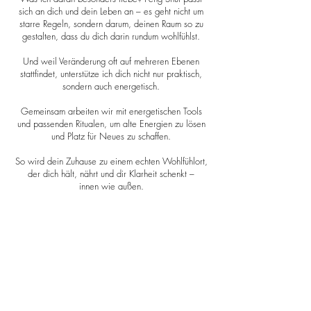
sich an dich und dein Leben an – es geht nicht um
starre Regeln, sondern darum, deinen Raum so zu
gestalten, dass du dich darin rundum wohlfühlst.
Und weil Veränderung oft auf mehreren Ebenen
stattfindet, unterstütze ich dich nicht nur praktisch,
sondern auch energetisch.
Gemeinsam arbeiten wir mit energetischen Tools
und passenden Ritualen, um alte Energien zu lösen
und Platz für Neues zu schaffen.
So wird dein Zuhause zu einem echten Wohlfühlort,
der dich hält, nährt und dir Klarheit schenkt –
innen wie außen.
Dein Zuhause ist dein Kraftort.
Ich zeige dir, wie du ihn mit Liebe, Bewusstsein und
frischer Energie gestaltest,
damit er für dich arbeitet.