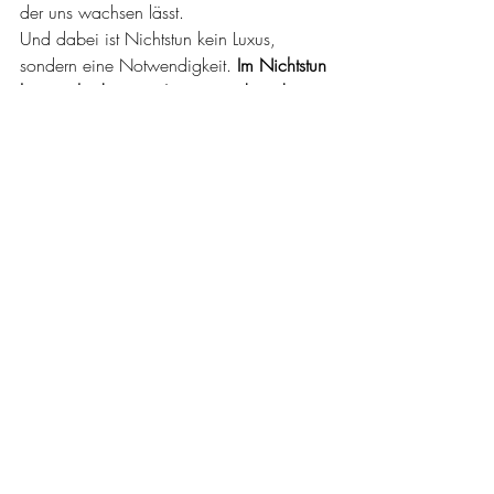
der uns wachsen lässt.
Und dabei ist Nichtstun kein Luxus, 
sondern eine Notwendigkeit. 
Im Nichtstun 
liegt nicht der neue Luxus, sondern die 
Rückverbindung zu dir selbst.
Ich lade dich herzlich ein, dein Zuhause 
in einen Ort der Liebe zu verwandeln. Im 
Home Harmony 
Mentoring unterstütze ich 
dich dabei, deine ganz persönliche 
Wohlfühloase zu schaffen – mit 
Ordnung, Feng Shui und viel Herz.
Alles Liebe Madeleine ♥
Aktuelle Beiträge
Alle ansehen