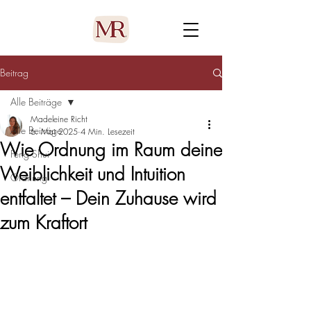
Beitrag
Alle Beiträge
Madeleine Richt
Alle Beiträge
6. Mai 2025
4 Min. Lesezeit
Wie Ordnung im Raum deine
Feng Shui
Weiblichkeit und Intuition
Ordnung
entfaltet – Dein Zuhause wird
zum Kraftort