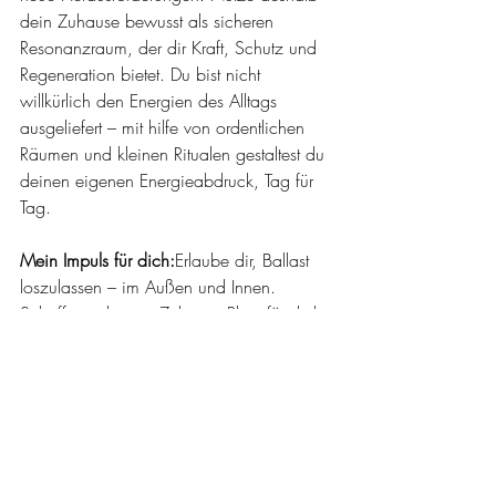
dein Zuhause bewusst als sicheren 
Resonanzraum, der dir Kraft, Schutz und 
Regeneration bietet. Du bist nicht 
willkürlich den Energien des Alltags 
ausgeliefert – mit hilfe von ordentlichen 
Räumen und kleinen Ritualen gestaltest du 
deinen eigenen Energieabdruck, Tag für 
Tag.
Mein Impuls für dich:
Erlaube dir, Ballast 
loszulassen – im Außen und Innen.
Schaffe in deinem Zuhause Platz für dich 
und deine Energie. So findest du selbst im 
größten Trubel immer wieder zu deiner 
Kraft zurück.
Alles Liebe Madeleine ♥