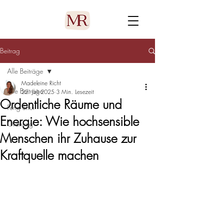
Beitrag
Alle Beiträge
Madeleine Richt
Alle Beiträge
22. Juli 2025
3 Min. Lesezeit
Ordentliche Räume und
Feng Shui
Energie: Wie hochsensible
Ordnung
Menschen ihr Zuhause zur
Kraftquelle machen